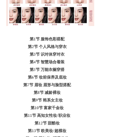
第1节 服饰色彩搭配
第2节 个人风格与穿衣
第3节 识对体穿对衣
第4节 智慧场合着装
第5节 万能衣橱穿搭
第6节 妆前保养及底妆
第7节 眉妆 眉形与脸型搭配
第8节 减龄裸妆
第9节 韩系女主妆
第10节 富家千金妆
第11节 高知女性妆/职业妆
第12节 甜酷妆
第13节 欧美妆/超模妆