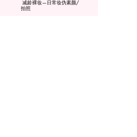
减龄裸妆—日常妆伪素颜/
拍照
韩系女主妆—日常/约会妆