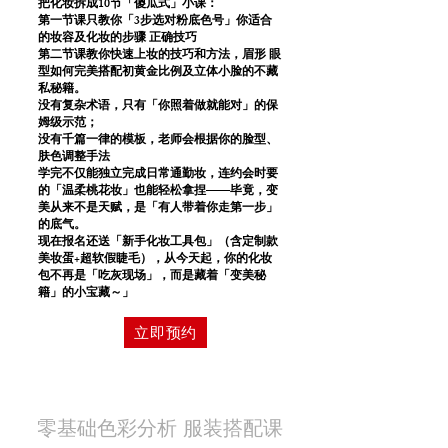
把化妆拆成10节「傻瓜式」小课：
第一节课只教你「3步选对粉底色号」你适合
的妆容及化妆的步骤 正确技巧
第二节课教你快速上妆的技巧和方法，眉形 眼
型如何完美搭配初黄金比例及立体小脸的不藏
私秘籍。
没有复杂术语，只有「你照着做就能对」的保
姆级示范；
没有千篇一律的模板，老师会根据你的脸型、
肤色调整手法
学完不仅能独立完成日常通勤妆，连约会时要
的「温柔桃花妆」也能轻松拿捏——毕竟，变
美从来不是天赋，是「有人带着你走第一步」
的底气。
现在报名还送「新手化妆工具包」（含定制款
美妆蛋+超软假睫毛），从今天起，你的化妆
包不再是「吃灰现场」，而是藏着「变美秘
籍」的小宝藏～」
立即预约
零基础​色彩分析 服装搭配课