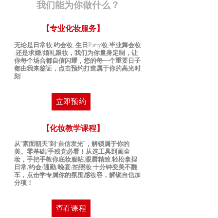
我们能为你做什么？
【专业化妆服务】
无论是日常妆,约会妆, 生日Party妆,毕业舞会妆
,还是求婚/婚礼跟妆，我们为你量身定制，让
你每个场合都自信闪耀，您的每一个重要日子
都由我来鉴证，点击预约打造属于你的高光时
刻
立即预约
【化妆教学课程】
从"素面朝天”到“自信发光”，解锁属于你的
美。零基础/手残党必看！从选工具到画全
妆，手把手教你底妆服帖,眼唇精致,轻松拿捏
日常/约会/通勤/晚宴/拍照妆.十分钟变美不翻
车，点击学专属你的氛围感妆容，解锁自信加
分项！
查看课程