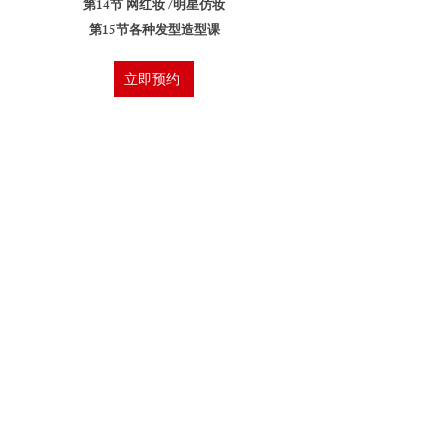
第14节 网红妆 /明星仿妆
第15节各种发型造型课
立即预约