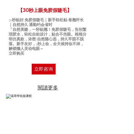
【30秒上眼免胶假睫毛】
30秒贴好·免胶假睫毛｜新手轻松贴·卷翘纤长
｜自然持久·通勤约会省时
「自然美睫，一秒贴翘！免胶假睫毛，告别繁
琐胶水，轻松自粘设计，贴合不伤眼。根根分
明仿真款，浓密/自然随心选，持久牢固不脱
落。新手友好，3秒上妆，全天候持妆不掉，
解锁懒人灵动电眼～
​立即购买
立即咨询
閱讀更多