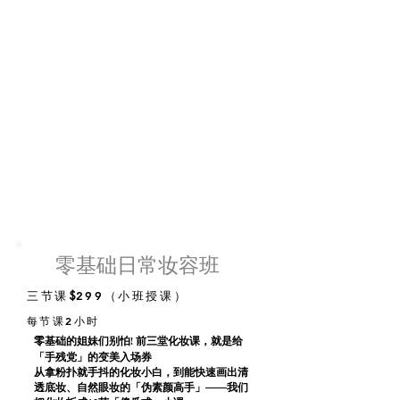
零基础日常妆容班
​$
三节课
299（小班授课）
每节课2小时
零基础的姐妹们别怕! 前三堂化妆课，就是给
「手残党」的变美入场券
从拿粉扑就手抖的化妆小白，到能快速画出清
透底妆、自然眼妆的「伪素颜高手」——我们