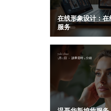
在线形象设计：在
服务
yuki zhao
3月17日
讀畢需時 4 分鐘
温哥华新娘妆服务